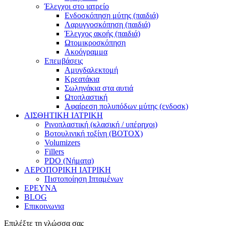
Έλεγχοι στο ιατρείο
Ενδοσκόπηση μύτης (παιδιά)
Λαρυγγοσκόπηση (παιδιά)
Έλεγχος ακοής (παιδιά)
Ωτομικροσκόπηση
Ακοόγραμμα
Επεμβάσεις
Αμυγδαλεκτομή
Κρεατάκια
Σωληνάκια στα αυτιά
Ωτοπλαστική
Αφαίρεση πολυπόδων μύτης (ενδοσκ)
ΑΙΣΘΗΤΙΚΗ ΙΑΤΡΙΚΗ
Ρινοπλαστική (κλασική / υπέρηχοι)
Βοτουλινική τοξίνη (BOTOX)
Volumizers
Fillers
PDO (Νήματα)
ΑΕΡΟΠΟΡΙΚΗ ΙΑΤΡΙΚΗ
Πιστοποίηση Ιπταμένων
ΕΡΕΥΝΑ
BLOG
Επικοινωνια
Επιλέξτε τη γλώσσα σας