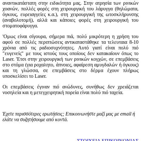
αναντικατάστατη στην ειδικότητα μας. Στην ατρησία των ρινικών
χοανών, πολλές φορές στη χειρουργική του λάρυγγα (θηλώματα,
όγκους, ευρειαγγείες κ.α.), στη χειρουργική της ωτοσκλήρυνσης
(αναβολοτομή), αλλά και κάποιες φορές στη χειρουργική του
στοματοφάρυγγα.
'Ομως είναι σίγουρα, σήμερα πιά, πολύ μικρότερη η χρήση του
αφού σε πολλές περιπτώσεις αντικαταστάθηκε τα τελευταια 8-10
χρόνια από τις ραδιοσυχνότητες. Αυτό γιατί είναι πολύ πιό
"ευγενείς" με τους ιστούς τους οποίους δεν κατακαίουν όπως το
Laser. 'Ετσι στην χειρουργική των ρινικών κογχών, σε επεμβάσεις
στο στόμα (για ροχαλητο, άπνοιες, αφαίρεση αμυγδαλών ή όγκους)
και τη γλώσσα, σε επεμβάσεις στο δέρμα έχουν πλήρως
υποσκελίσει το Laser.
Οι επεμβάσεις έγιναν πιό ανώδυνες, συνήθως δεν χρειάζεται
νοσηλεία και η μετεγχειρητική πορεία είναι πολύ πιό ταχεία.
Έχετε περισσότερες ερωτήσεις; Επικοινωνήστε μαζί μας με email ή
ελάτε να συζητήσουμε από κοντά.
ΣΤΟΙΧΕΙΑ ΕΠΙΚΟΙΝΩΝΙΑΣ