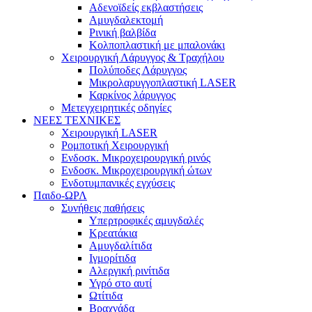
Αδενοϊδείς εκβλαστήσεις
Αμυγδαλεκτομή
Ρινική βαλβίδα
Κολποπλαστική με μπαλονάκι
Χειρουργική Λάρυγγος & Τραχήλου
Πολύποδες Λάρυγγος
Μικρολαρυγγοπλαστική LASER
Καρκίνος λάρυγγος
Μετεγχειρητικές οδηγίες
ΝΕΕΣ ΤΕΧΝΙΚΕΣ
Χειρουργική LASER
Ρομποτική Χειρουργική
Ενδοσκ. Μικροχειρουργική ρινός
Ενδοσκ. Μικροχειρουργική ώτων
Ενδοτυμπανικές εγχύσεις
Παιδο-ΩΡΛ
Συνήθεις παθήσεις
Υπερτροφικές αμυγδαλές
Κρεατάκια
Αμυγδαλίτιδα
Ιγμορίτιδα
Αλεργική ρινίτιδα
Υγρό στο αυτί
Ωτίτιδα
Βραχνάδα