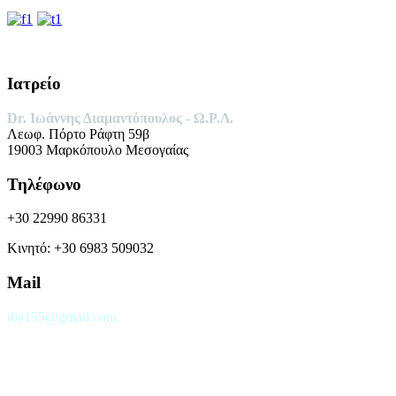
Ιατρείο
Dr. Ιωάννης Διαμαντόπουλος -
Ω.Ρ.Λ.
Λεωφ. Πόρτο Ράφτη 59β
19003 Μαρκόπουλο Μεσογαίας
Τηλέφωνο
+30 22990 86331
Κινητό: +30 6983 509032
Mail
ioa155@gmail.com