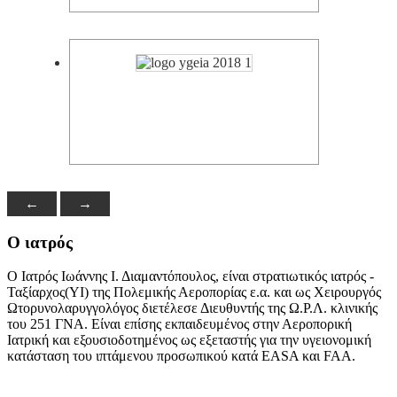
←
→
Ο ιατρός
Ο Ιατρός Ιωάννης Ι. Διαμαντόπουλος, είναι στρατιωτικός ιατρός -
Ταξίαρχος(ΥΙ) της Πολεμικής Αεροπορίας ε.α. και ως Χειρουργός
Ωτορυνολαρυγγολόγος διετέλεσε Διευθυντής της Ω.Ρ.Λ. κλινικής
του 251 ΓΝΑ. Είναι επίσης εκπαιδευμένος στην Αεροπορική
Ιατρική και εξουσιοδοτημένος ως εξεταστής για την υγειονομική
κατάσταση του ιπτάμενου προσωπικού κατά EASA και FAA.