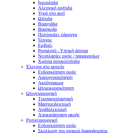
Ιγμορίτιδα
Αλεργική ρινίτιδα
Υγρό στο αυτί
Ωτίτιδα
Βραχνάδα
Βαρηκοΐα
Πολύποδες λάρυγγα
Ίλιγγος
Εμβοές
Ροχαλητό - Υπνική άπνοια
Νεοπλασίες ρινός / παραρρινίων
Χρόνια ρινοκολπίτιδα
Έλεγχοι στο ιατρείο
Ενδοσκόπηση ρινός
Λαρυγγοσκόπηση
Ακοόγραμμα
Ωτομικροσκόπηση
Ωτοχειρουργική
Τυμπανοπλαστική
Μαστοειδεκτομή
Αναβολεκτομή
Αποκατάσταση ακοής
Ρινοχειρουργική
Ενδοσκόπηση ρινός
Σκολίωση του ρινικού διαφράγματος