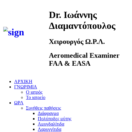
Dr. Ιωάννης
Διαμαντόπουλος
Χειρουργός Ω.Ρ.Λ.
Aeromedical Examiner
FAA & EASA
ΑΡΧΙΚΗ
ΓΝΩΡΙΜΙΑ
Ο ιατρός
Το ιατρείο
ΩΡΛ
Συνήθεις παθήσεις
Διάφραγμα
Πολύποδες μύτης
Αμυγδαλίτιδα
Λαρυγγίτιδα