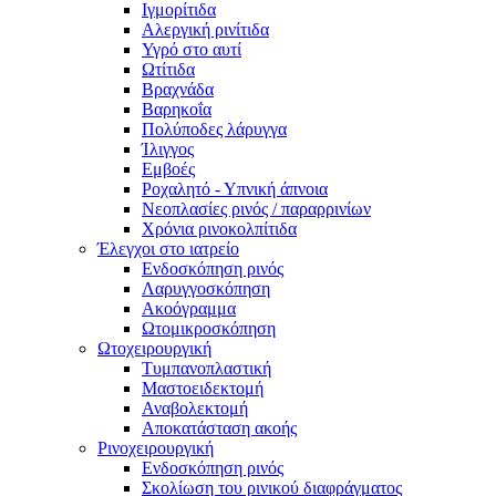
Ιγμορίτιδα
Αλεργική ρινίτιδα
Υγρό στο αυτί
Ωτίτιδα
Βραχνάδα
Βαρηκοΐα
Πολύποδες λάρυγγα
Ίλιγγος
Εμβοές
Ροχαλητό - Υπνική άπνοια
Νεοπλασίες ρινός / παραρρινίων
Χρόνια ρινοκολπίτιδα
Έλεγχοι στο ιατρείο
Ενδοσκόπηση ρινός
Λαρυγγοσκόπηση
Ακοόγραμμα
Ωτομικροσκόπηση
Ωτοχειρουργική
Τυμπανοπλαστική
Μαστοειδεκτομή
Αναβολεκτομή
Αποκατάσταση ακοής
Ρινοχειρουργική
Ενδοσκόπηση ρινός
Σκολίωση του ρινικού διαφράγματος