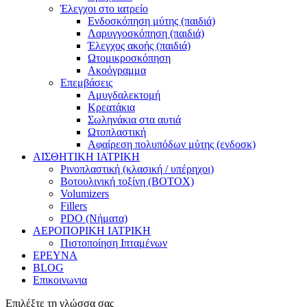
Έλεγχοι στο ιατρείο
Ενδοσκόπηση μύτης (παιδιά)
Λαρυγγοσκόπηση (παιδιά)
Έλεγχος ακοής (παιδιά)
Ωτομικροσκόπηση
Ακοόγραμμα
Επεμβάσεις
Αμυγδαλεκτομή
Κρεατάκια
Σωληνάκια στα αυτιά
Ωτοπλαστική
Αφαίρεση πολυπόδων μύτης (ενδοσκ)
ΑΙΣΘΗΤΙΚΗ ΙΑΤΡΙΚΗ
Ρινοπλαστική (κλασική / υπέρηχοι)
Βοτουλινική τοξίνη (BOTOX)
Volumizers
Fillers
PDO (Νήματα)
ΑΕΡΟΠΟΡΙΚΗ ΙΑΤΡΙΚΗ
Πιστοποίηση Ιπταμένων
ΕΡΕΥΝΑ
BLOG
Επικοινωνια
Επιλέξτε τη γλώσσα σας