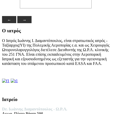
←
→
Ο ιατρός
Ο Ιατρός Ιωάννης Ι. Διαμαντόπουλος, είναι στρατιωτικός ιατρός -
Ταξίαρχος(ΥΙ) της Πολεμικής Αεροπορίας ε.α. και ως Χειρουργός
Ωτορυνολαρυγγολόγος διετέλεσε Διευθυντής της Ω.Ρ.Λ. κλινικής
του 251 ΓΝΑ. Είναι επίσης εκπαιδευμένος στην Αεροπορική
Ιατρική και εξουσιοδοτημένος ως εξεταστής για την υγειονομική
κατάσταση του ιπτάμενου προσωπικού κατά EASA και FAA.
Ιατρείο
Dr. Ιωάννης Διαμαντόπουλος -
Ω.Ρ.Λ.
Λεωφ. Πόρτο Ράφτη 59β