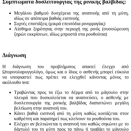
Συμπτώματα δυσλειτουργίας της ρινικής βαλβίδας:
Μεγάλου βαθμού δυσχέρεια της αναπνοής από τη μύτη,
ιδίως σε απόπειρα βαθιάς εισπνοής
Συχνές επιστάξεις (μικρά επεισόδια ρινορραγίας)
Αίσθημα ξηρότητας στην περιοχή της ρινός (συσσώρευση
ξηρών εκκρίσεων, ιδίως μπροστά στα ρουθούνια)
Διάγνωση
Η διάγνωση του προβλήματος απαιτεί έλεγχο από
Ωτορινολαρυγγολόγο, όμως και ο ίδιος ο ασθενής μπορεί εύκολα
να υποψιαστεί πως πρέπει να ελεγχθεί κάνοντας μόνος το
ακόλουθο test:
Τραβώντας προς τα έξω το δέρμα από το μάγουλο στην
πλευρά που δυσκολεύεται να αναπνεύσει, ο ασθενής με
δυσλειτουργία της ρινικής βαλβίδας διαπιστώνει μεγάλη
βελτίωση στην αναπνοή του.
Κάνει βαθιά εισπνοή από τη μύτη καθώς κοιτάζεται στον
καθρέπτη και παρατηρεί πως κλείνουν τα ρουθούνια του.
Ελέγχει αν βελτιώνεται η αναπνοή του καθώς σηκώνει με το
δάχτυλό του τη μύτη προς τα πάνω ή τραβάει το μάγουλο