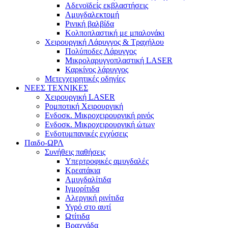
Αδενοϊδείς εκβλαστήσεις
Αμυγδαλεκτομή
Ρινική βαλβίδα
Κολποπλαστική με μπαλονάκι
Χειρουργική Λάρυγγος & Τραχήλου
Πολύποδες Λάρυγγος
Μικρολαρυγγοπλαστική LASER
Καρκίνος λάρυγγος
Μετεγχειρητικές οδηγίες
ΝΕΕΣ ΤΕΧΝΙΚΕΣ
Χειρουργική LASER
Ρομποτική Χειρουργική
Ενδοσκ. Μικροχειρουργική ρινός
Ενδοσκ. Μικροχειρουργική ώτων
Ενδοτυμπανικές εγχύσεις
Παιδο-ΩΡΛ
Συνήθεις παθήσεις
Υπερτροφικές αμυγδαλές
Κρεατάκια
Αμυγδαλίτιδα
Ιγμορίτιδα
Αλεργική ρινίτιδα
Υγρό στο αυτί
Ωτίτιδα
Βραχνάδα