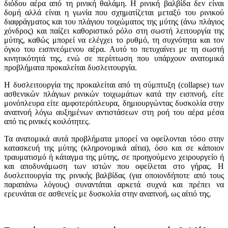
διόδου αέρα από τη ρινική θαλάμη. Η ρινική βαλβίδα δεν είναι
δομή αλλά είναι η γωνία που σχηματίζεται μεταξύ του ρινικού
διαφράγματος και του πλάγιου τοιχώματος της μύτης (άνω πλάγιος
χόνδρος) και παίζει καθοριστικό ρόλο στη σωστή λειτουργία της
μύτης, καθώς μπορεί να ελέγχει το ρυθμό, τη συχνότητα και τον
όγκο του εισπνεόμενου αέρα. Αυτό το πετυχαίνει με τη σωστή
κινητικότητά της, ενώ σε περίπτωση που υπάρχουν ανατομικά
προβλήματα προκαλείται δυσλειτουργία.
Η δυσλειτουργία της προκαλείται από τη σύμπτυξη (collapse) των
ασθενικών πλάγιων ρινικών τοιχωμάτων κατά την εισπνοή, είτε
μονόπλευρα είτε αμφοτερόπλευρα, δημιουργώντας δυσκολία στην
αναπνοή λόγω αυξημένων αντιστάσεων στη ροή του αέρα μέσα
από τις ρινικές κοιλότητες.
Τα ανατομικά αυτά προβλήματα μπορεί να οφείλονται τόσο στην
κατασκευή της μύτης (κληρονομικά αίτια), όσο και σε κάποιον
τραυματισμό ή κάταγμα της μύτης, σε προηγούμενο χειρουργείο ή
και αποδυνάμωση των ιστών που οφείλεται στο γήρας. Η
δυσλειτουργία της ρινικής βαλβίδας (για οποιονδήποτε από τους
παραπάνω λόγους) συναντάται αρκετά συχνά και πρέπει να
ερευνάται σε ασθενείς με δυσκολία στην αναπνοή, ως αίτιό της.