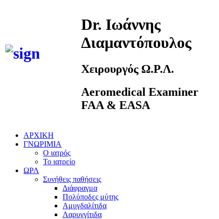
Dr. Ιωάννης
Διαμαντόπουλος
Χειρουργός Ω.Ρ.Λ.
Aeromedical Examiner
FAA & EASA
ΑΡΧΙΚΗ
ΓΝΩΡΙΜΙΑ
Ο ιατρός
Το ιατρείο
ΩΡΛ
Συνήθεις παθήσεις
Διάφραγμα
Πολύποδες μύτης
Αμυγδαλίτιδα
Λαρυγγίτιδα