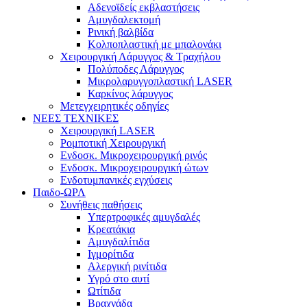
Αδενοϊδείς εκβλαστήσεις
Αμυγδαλεκτομή
Ρινική βαλβίδα
Κολποπλαστική με μπαλονάκι
Χειρουργική Λάρυγγος & Τραχήλου
Πολύποδες Λάρυγγος
Μικρολαρυγγοπλαστική LASER
Καρκίνος λάρυγγος
Μετεγχειρητικές οδηγίες
ΝΕΕΣ ΤΕΧΝΙΚΕΣ
Χειρουργική LASER
Ρομποτική Χειρουργική
Ενδοσκ. Μικροχειρουργική ρινός
Ενδοσκ. Μικροχειρουργική ώτων
Ενδοτυμπανικές εγχύσεις
Παιδο-ΩΡΛ
Συνήθεις παθήσεις
Υπερτροφικές αμυγδαλές
Κρεατάκια
Αμυγδαλίτιδα
Ιγμορίτιδα
Αλεργική ρινίτιδα
Υγρό στο αυτί
Ωτίτιδα
Βραχνάδα