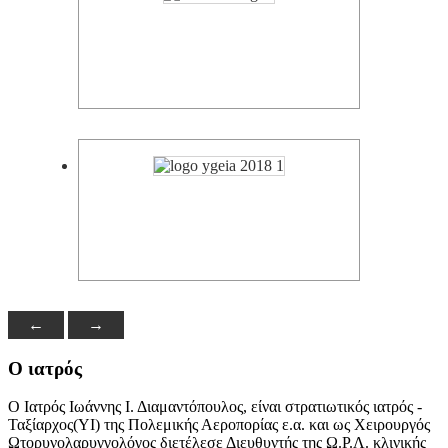
←
→
Ο ιατρός
Ο Ιατρός Ιωάννης Ι. Διαμαντόπουλος, είναι στρατιωτικός ιατρός -
Ταξίαρχος(ΥΙ) της Πολεμικής Αεροπορίας ε.α. και ως Χειρουργός
Ωτορυνολαρυγγολόγος διετέλεσε Διευθυντής της Ω.Ρ.Λ. κλινικής