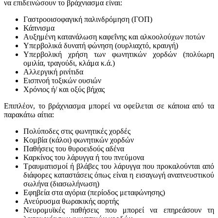
να επιδεινώσουν το βράχνιασμα είναι:
Γαστροοισοφαγική παλινδρόμηση (ΓΟΠ)
Κάπνισμα
Αυξημένη κατανάλωση καφεΐνης και αλκοολούχων ποτών
Υπερβολικά δυνατή φώνηση (ουρλιαχτό, κραυγή)
Υπερβολική χρήση των φωνητικών χορδών (πολύωρη
ομιλία, τραγούδι, κλάμα κ.ά.)
Αλλεργική ρινίτιδα
Εισπνοή τοξικών ουσιών
Χρόνιος ή/ και οξύς βήχας
Επιπλέον, το βράχνιασμα μπορεί να οφείλεται σε κάποια από τα
παρακάτω αίτια:
Πολύποδες στις φωνητικές χορδές
Κομβία (κάλοι) φωνητικών χορδών
Παθήσεις του θυροειδούς αδένα
Καρκίνος του λάρυγγα ή του πνεύμονα
Τραυματισμοί ή βλάβες του λάρυγγα που προκαλούνται από
διάφορες καταστάσεις όπως είναι η εισαγωγή αναπνευστικού
σωλήνα (διασωλήνωση)
Εφηβεία στα αγόρια (περίοδος μεταφώνησης)
Ανεύρυσμα θωρακικής αορτής
Νευρομυϊκές παθήσεις που μπορεί να επηρεάσουν τη