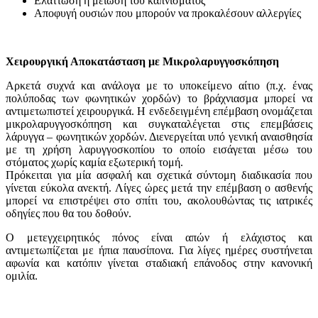
Ελάττωση ή μείωση του καπνίσματος
Αποφυγή ουσιών που μπορούν να προκαλέσουν αλλεργίες
Χειρουργική Αποκατάσταση με Μικρολαρυγγοσκόπηση
Αρκετά συχνά και ανάλογα με το υποκείμενο αίτιο (π.χ. ένας
πολύποδας των φωνητικών χορδών) το βράχνιασμα μπορεί να
αντιμετωπιστεί χειρουργικά. Η ενδεδειγμένη επέμβαση ονομάζεται
μικρολαρυγγοσκόπηση και συγκαταλέγεται στις επεμβάσεις
λάρυγγα – φωνητικών χορδών. Διενεργείται υπό γενική αναισθησία
με τη χρήση λαρυγγοσκοπίου το οποίο εισάγεται μέσω του
στόματος χωρίς καμία εξωτερική τομή.
Πρόκειται για μία ασφαλή και σχετικά σύντομη διαδικασία που
γίνεται εύκολα ανεκτή. Λίγες ώρες μετά την επέμβαση ο ασθενής
μπορεί να επιστρέψει στο σπίτι του, ακολουθώντας τις ιατρικές
οδηγίες που θα του δοθούν.
Ο μετεγχειρητικός πόνος είναι απών ή ελάχιστος και
αντιμετωπίζεται με ήπια παυσίπονα. Για λίγες ημέρες συστήνεται
αφωνία και κατόπιν γίνεται σταδιακή επάνοδος στην κανονική
ομιλία.