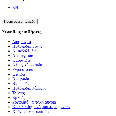
EN
Συνήθεις παθήσεις
Διάφραγμα
Πολύποδες μύτης
Αμυγδαλίτιδα
Λαρυγγίτιδα
Ιγμορίτιδα
Αλεργική ρινίτιδα
Υγρό στο αυτί
Ωτίτιδα
Βραχνάδα
Βαρηκοΐα
Πολύποδες λάρυγγα
Ίλιγγος
Εμβοές
Ροχαλητό - Υπνική άπνοια
Νεοπλασίες ρινός και παραρρινίων
Χρόνια ρινοκολπίτιδα