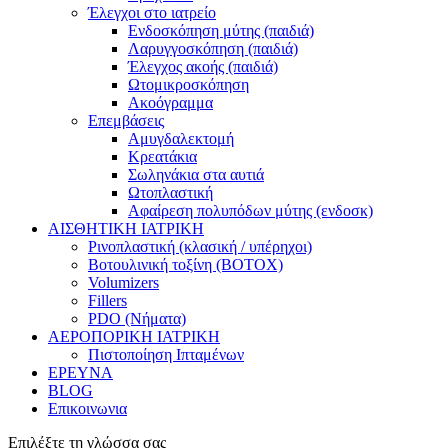
Έλεγχοι στο ιατρείο
Ενδοσκόπηση μύτης (παιδιά)
Λαρυγγοσκόπηση (παιδιά)
Έλεγχος ακοής (παιδιά)
Ωτομικροσκόπηση
Ακοόγραμμα
Επεμβάσεις
Αμυγδαλεκτομή
Κρεατάκια
Σωληνάκια στα αυτιά
Ωτοπλαστική
Αφαίρεση πολυπόδων μύτης (ενδοσκ)
ΑΙΣΘΗΤΙΚΗ ΙΑΤΡΙΚΗ
Ρινοπλαστική (κλασική / υπέρηχοι)
Βοτουλινική τοξίνη (BOTOX)
Volumizers
Fillers
PDO (Νήματα)
ΑΕΡΟΠΟΡΙΚΗ ΙΑΤΡΙΚΗ
Πιστοποίηση Ιπταμένων
ΕΡΕΥΝΑ
BLOG
Επικοινωνια
Επιλέξτε τη γλώσσα σας