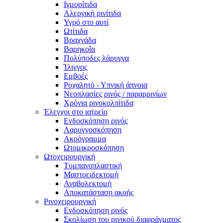
Ιγμορίτιδα
Αλεργική ρινίτιδα
Υγρό στο αυτί
Ωτίτιδα
Βραχνάδα
Βαρηκοΐα
Πολύποδες λάρυγγα
Ίλιγγος
Εμβοές
Ροχαλητό - Υπνική άπνοια
Νεοπλασίες ρινός / παραρρινίων
Χρόνια ρινοκολπίτιδα
Έλεγχοι στο ιατρείο
Ενδοσκόπηση ρινός
Λαρυγγοσκόπηση
Ακοόγραμμα
Ωτομικροσκόπηση
Ωτοχειρουργική
Τυμπανοπλαστική
Μαστοειδεκτομή
Αναβολεκτομή
Αποκατάσταση ακοής
Ρινοχειρουργική
Ενδοσκόπηση ρινός
Σκολίωση του ρινικού διαφράγματος