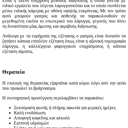
Είναι η πλέον σύγχρονη μέθοδος διάγνωσης η οποία γίνεται με
ειδικό εργαλείο που λέγεται λαρυγγοσκόπιο και το οποίο συνδέεται
μέσω ειδικής κάμερας με οθόνη υψηλής ευκρίνειας. Με τον τρόπο
αυτό μπορούν γιατρός και ασθενής να παρακολουθούν σε
μεγεθυμένη εικόνα το εσωτερικό του λάρυγγα, γεγονός που δίνει
τη δυνατότητα μίας άμεσης και ακριβούς διάγνωσης.
Ανάλογα με τα ευρήματα της εξέτασης ο γιατρός είναι δυνατόν να
ζητήσει κάποια επιπλέον εξέταση όπως είναι η αξονική τομογραφία
λάρυγγα, η καλλιέργεια φαρυγγικού επιχρίσματος ή κάποια
εξέταση αίματος.
Θεραπεία
Η επιλογή της θεραπείας εξαρτάται κατά κύριο λόγο από την αιτία
που προκαλεί το βράχνιασμα.
Η συντηρητική προσέγγιση περιλαμβάνει τα παρακάτω:
Ξεκούραση φωνής ή πλήρης αφωνία για μερικές ημέρες
Καλή ενυδάτωση
Αποφυγή καφεΐνης και αλκοόλ
Εισπνοή υδρατμών