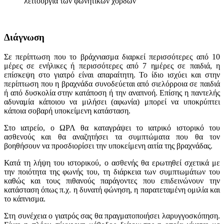
λειτουργία των φωνητικών χορδών
Διάγνωση
Σε περίπτωση που το βράχνιασμα διαρκεί περισσότερες από 10
μέρες σε ενήλικες ή περισσότερες από 7 ημέρες σε παιδιά, η
επίσκεψη στο γιατρό είναι απαραίτητη. Το ίδιο ισχύει και στην
περίπτωση που η βραχνάδα συνοδεύεται από σιελόρροια σε παιδιά
ή από δυσκολία στην κατάποση ή την αναπνοή. Επίσης η παντελής
αδυναμία κάποιου να μιλήσει (αφωνία) μπορεί να υποκρύπτει
κάποια σοβαρή υποκείμενη κατάσταση.
Στο ιατρείο, ο ΩΡΛ θα καταγράψει το ιατρικό ιστορικό του
ασθενούς και θα αναζητήσει τα συμπτώματα που θα τον
βοηθήσουν να προσδιορίσει την υποκείμενη αιτία της βραχνάδας.
Κατά τη λήψη του ιστορικού, ο ασθενής θα ερωτηθεί σχετικά με
την ποιότητα της φωνής του, τη διάρκεια των συμπτωμάτων του
καθώς και τους πιθανούς παράγοντες που επιδεινώνουν την
κατάσταση όπως π.χ. η δυνατή φώνηση, η παρατεταμένη ομιλία και
το κάπνισμα.
Στη συνέχεια ο γιατρός σας θα πραγματοποιήσει λαρυγγοσκόπηση.