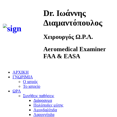
Dr. Ιωάννης
Διαμαντόπουλος
Χειρουργός Ω.Ρ.Λ.
Aeromedical Examiner
FAA & EASA
ΑΡΧΙΚΗ
ΓΝΩΡΙΜΙΑ
Ο ιατρός
Το ιατρείο
ΩΡΛ
Συνήθεις παθήσεις
Διάφραγμα
Πολύποδες μύτης
Αμυγδαλίτιδα
Λαρυγγίτιδα