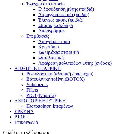
Έλεγχοι στο ιατρείο
Ενδοσκόπηση μύτης (παιδιά)
Λαρυγγοσκόπηση (παιδιά)
Έλεγχος ακοής (παιδιά)
Ωτομικροσκόπηση
Ακοόγραμμα
Επεμβάσεις
Αμυγδαλεκτομή
Κρεατάκια
Σωληνάκια στα αυτιά
Ωτοπλαστική
Αφαίρεση πολυπόδων μύτης (ενδοσκ)
ΑΙΣΘΗΤΙΚΗ ΙΑΤΡΙΚΗ
Ρινοπλαστική (κλασική / υπέρηχοι)
Βοτουλινική τοξίνη (BOTOX)
Volumizers
Fillers
PDO (Νήματα)
ΑΕΡΟΠΟΡΙΚΗ ΙΑΤΡΙΚΗ
Πιστοποίηση Ιπταμένων
ΕΡΕΥΝΑ
BLOG
Επικοινωνια
Επιλέξτε τη γλώσσα σας