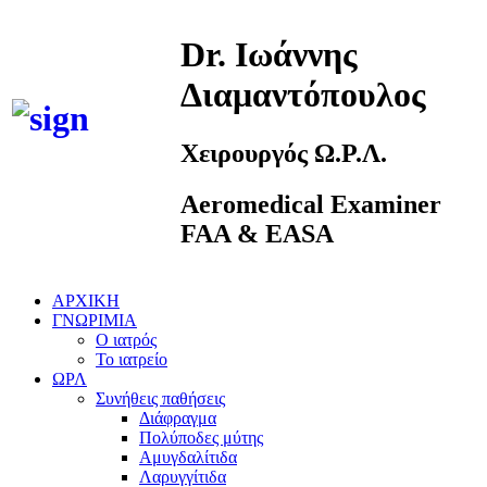
Dr. Ιωάννης
Διαμαντόπουλος
Χειρουργός Ω.Ρ.Λ.
Aeromedical Examiner
FAA & EASA
ΑΡΧΙΚΗ
ΓΝΩΡΙΜΙΑ
Ο ιατρός
Το ιατρείο
ΩΡΛ
Συνήθεις παθήσεις
Διάφραγμα
Πολύποδες μύτης
Αμυγδαλίτιδα
Λαρυγγίτιδα