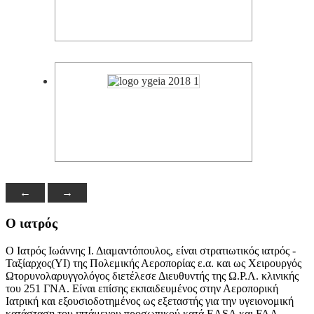
←
→
Ο ιατρός
Ο Ιατρός Ιωάννης Ι. Διαμαντόπουλος, είναι στρατιωτικός ιατρός -
Ταξίαρχος(ΥΙ) της Πολεμικής Αεροπορίας ε.α. και ως Χειρουργός
Ωτορυνολαρυγγολόγος διετέλεσε Διευθυντής της Ω.Ρ.Λ. κλινικής
του 251 ΓΝΑ. Είναι επίσης εκπαιδευμένος στην Αεροπορική
Ιατρική και εξουσιοδοτημένος ως εξεταστής για την υγειονομική
κατάσταση του ιπτάμενου προσωπικού κατά EASA και FAA.