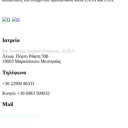
Ιατρείο
Dr. Ιωάννης Διαμαντόπουλος -
Ω.Ρ.Λ.
Λεωφ. Πόρτο Ράφτη 59β
19003 Μαρκόπουλο Μεσογαίας
Τηλέφωνο
+30 22990 86331
Κινητό: +30 6983 509032
Mail
ioa155@gmail.com