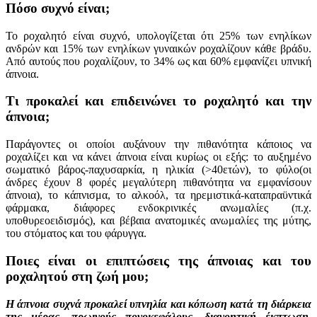
Πόσο συχνό είναι;
Το ροχαλητό είναι συχνό, υπολογίζεται ότι 25% των ενηλίκων
ανδρών και 15% των ενηλίκων γυναικών ροχαλίζουν κάθε βράδυ.
Από αυτούς που ροχαλίζουν, το 34% ως και 60% εμφανίζει υπνική
άπνοια.
Τι προκαλεί και επιδεινώνει το ροχαλητό και την
άπνοια;
Παράγοντες οι οποίοι αυξάνουν την πιθανότητα κάποιος να
ροχαλίζει και να κάνει άπνοια είναι κυρίως οι εξής: το αυξημένο
σωματικό βάρος-παχυσαρκία, η ηλικία (>40ετών), το φύλο(οι
άνδρες έχουν 8 φορές μεγαλύτερη πιθανότητα να εμφανίσουν
άπνοια), το κάπνισμα, το αλκοόλ, τα ηρεμιστικά-καταπραϋντικά
φάρμακα, διάφορες ενδοκρινικές ανωμαλίες (π.χ.
υποθυρεοειδισμός), και βέβαια ανατομικές ανωμαλίες της μύτης,
του στόματος και του φάρυγγα.
Ποιες είναι οι επιπτώσεις της άπνοιας και του
ροχαλητού στη ζωή μου;
Η άπνοια συχνά προκαλεί υπνηλία και κόπωση κατά τη διάρκεια
της μέρας, πρωινούς πονοκεφάλους, διανοητική έκπτωση,