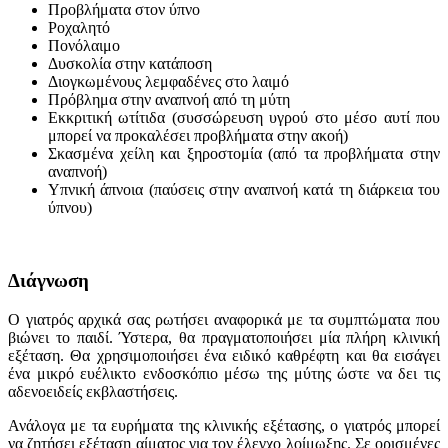
Προβλήματα στον ύπνο
Ροχαλητό
Πονόλαιμο
Δυσκολία στην κατάποση
Διογκωμένους λεμφαδένες στο λαιμό
Πρόβλημα στην αναπνοή από τη μύτη
Εκκριτική ωτίτιδα (συσσώρευση υγρού στο μέσο αυτί που
μπορεί να προκαλέσει προβλήματα στην ακοή)
Σκασμένα χείλη και ξηροστομία (από τα προβλήματα στην
αναπνοή)
Υπνική άπνοια (παύσεις στην αναπνοή κατά τη διάρκεια του
ύπνου)
Διάγνωση
Ο γιατρός αρχικά σας ρωτήσει αναφορικά με τα συμπτώματα που
βιώνει το παιδί. Ύστερα, θα πραγματοποιήσει μία πλήρη κλινική
εξέταση. Θα χρησιμοποιήσει ένα ειδικό καθρέφτη και θα εισάγει
ένα μικρό ευέλικτο ενδοσκόπιο μέσω της μύτης ώστε να δει τις
αδενοειδείς εκβλαστήσεις.
Ανάλογα με τα ευρήματα της κλινικής εξέτασης, ο γιατρός μπορεί
να ζητήσει εξέταση αίματος για τον έλεγχο λοίμωξης. Σε ορισμένες