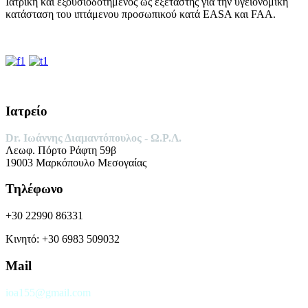
Ιατρική και εξουσιοδοτημένος ως εξεταστής για την υγειονομική
κατάσταση του ιπτάμενου προσωπικού κατά EASA και FAA.
Ιατρείο
Dr. Ιωάννης Διαμαντόπουλος -
Ω.Ρ.Λ.
Λεωφ. Πόρτο Ράφτη 59β
19003 Μαρκόπουλο Μεσογαίας
Τηλέφωνο
+30 22990 86331
Κινητό: +30 6983 509032
Mail
ioa155@gmail.com