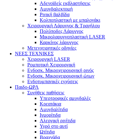
Αδενοϊδείς εκβλαστήσεις
Αμυγδαλεκτομή
Ρινική βαλβίδα
Κολποπλαστική με μπαλονάκι
Χειρουργική Λάρυγγος & Τραχήλου
Πολύποδες Λάρυγγος
Μικρολαρυγγοπλαστική LASER
Καρκίνος λάρυγγος
Μετεγχειρητικές οδηγίες
ΝΕΕΣ ΤΕΧΝΙΚΕΣ
Χειρουργική LASER
Ρομποτική Χειρουργική
Ενδοσκ. Μικροχειρουργική ρινός
Ενδοσκ. Μικροχειρουργική ώτων
Ενδοτυμπανικές εγχύσεις
Παιδο-ΩΡΛ
Συνήθεις παθήσεις
Υπερτροφικές αμυγδαλές
Κρεατάκια
Αμυγδαλίτιδα
Ιγμορίτιδα
Αλεργική ρινίτιδα
Υγρό στο αυτί
Ωτίτιδα
Βραχνάδα