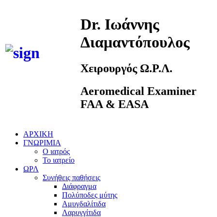
Dr. Ιωάννης
Διαμαντόπουλος
Χειρουργός Ω.Ρ.Λ.
Aeromedical Examiner
FAA & EASA
ΑΡΧΙΚΗ
ΓΝΩΡΙΜΙΑ
Ο ιατρός
Το ιατρείο
ΩΡΛ
Συνήθεις παθήσεις
Διάφραγμα
Πολύποδες μύτης
Αμυγδαλίτιδα
Λαρυγγίτιδα