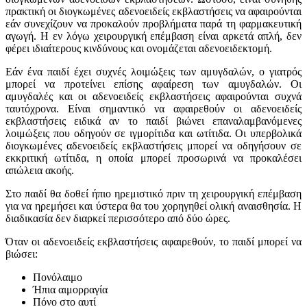
πρακτική οι διογκωμένες αδενοειδείς εκβλαστήσεις να αφαιρούνται
εάν συνεχίζουν να προκαλούν προβλήματα παρά τη φαρμακευτική
αγωγή. Η εν λόγω χειρουργική επέμβαση είναι αρκετά απλή, δεν
φέρει ιδιαίτερους κινδύνους και ονομάζεται αδενοειδεκτομή.
Εάν ένα παιδί έχει συχνές λοιμώξεις των αμυγδαλών, ο γιατρός
μπορεί να προτείνει επίσης αφαίρεση των αμυγδαλών. Οι
αμυγδαλές και οι αδενοειδείς εκβλαστήσεις αφαιρούνται συχνά
ταυτόχρονα. Είναι σημαντικό να αφαιρεθούν οι αδενοειδείς
εκβλαστήσεις ειδικά αν το παιδί βιώνει επαναλαμβανόμενες
λοιμώξεις που οδηγούν σε ιγμορίτιδα και ωτίτιδα. Οι υπερβολικά
διογκωμένες αδενοειδείς εκβλαστήσεις μπορεί να οδηγήσουν σε
εκκριτική ωτίτιδα, η οποία μπορεί προσωρινά να προκαλέσει
απώλεια ακοής.
Στο παιδί θα δοθεί ήπιο ηρεμιστικό πριν τη χειρουργική επέμβαση
για να ηρεμήσει και ύστερα θα του χορηγηθεί ολική αναισθησία. Η
διαδικασία δεν διαρκεί περισσότερο από δύο ώρες.
Όταν οι αδενοειδείς εκβλαστήσεις αφαιρεθούν, το παιδί μπορεί να
βιώσει:
Πονόλαιμο
Ήπια αιμορραγία
Πόνο στο αυτί