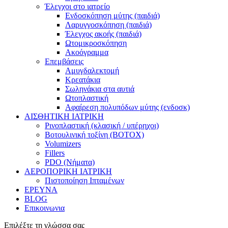
Έλεγχοι στο ιατρείο
Ενδοσκόπηση μύτης (παιδιά)
Λαρυγγοσκόπηση (παιδιά)
Έλεγχος ακοής (παιδιά)
Ωτομικροσκόπηση
Ακοόγραμμα
Επεμβάσεις
Αμυγδαλεκτομή
Κρεατάκια
Σωληνάκια στα αυτιά
Ωτοπλαστική
Αφαίρεση πολυπόδων μύτης (ενδοσκ)
ΑΙΣΘΗΤΙΚΗ ΙΑΤΡΙΚΗ
Ρινοπλαστική (κλασική / υπέρηχοι)
Βοτουλινική τοξίνη (BOTOX)
Volumizers
Fillers
PDO (Νήματα)
ΑΕΡΟΠΟΡΙΚΗ ΙΑΤΡΙΚΗ
Πιστοποίηση Ιπταμένων
ΕΡΕΥΝΑ
BLOG
Επικοινωνια
Επιλέξτε τη γλώσσα σας