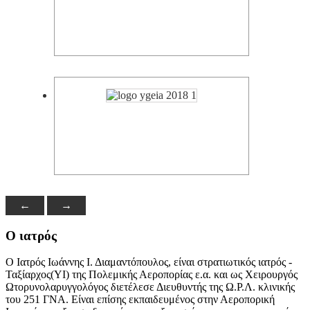
←
→
Ο ιατρός
Ο Ιατρός Ιωάννης Ι. Διαμαντόπουλος, είναι στρατιωτικός ιατρός -
Ταξίαρχος(ΥΙ) της Πολεμικής Αεροπορίας ε.α. και ως Χειρουργός
Ωτορυνολαρυγγολόγος διετέλεσε Διευθυντής της Ω.Ρ.Λ. κλινικής
του 251 ΓΝΑ. Είναι επίσης εκπαιδευμένος στην Αεροπορική