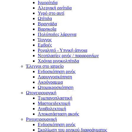
Ιγμορίτιδα
Αλεργική ρινίτιδα
Υγρό στο αυτί
Ωτίτιδα
Βραχνάδα
Βαρηκοΐα
Πολύποδες λάρυγγα
Ίλιγγος
Εμβοές
Ροχαλητό - Υπνική άπνοια
Νεοπλασίες ρινός / παραρρινίων
Χρόνια ρινοκολπίτιδα
Έλεγχοι στο ιατρείο
Ενδοσκόπηση ρινός
Λαρυγγοσκόπηση
Ακοόγραμμα
Ωτομικροσκόπηση
Ωτοχειρουργική
Τυμπανοπλαστική
Μαστοειδεκτομή
Αναβολεκτομή
Αποκατάσταση ακοής
Ρινοχειρουργική
Ενδοσκόπηση ρινός
Σκολίωση του ρινικού διαφράγματος