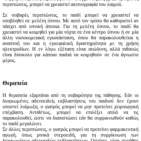
περιπτώσεις, μπορεί να χρειαστεί ακτινογραφία του λαιμού.
Σε σοβαρές περιπτώσεις, το παιδί μπορεί να χρειαστεί να
υποβληθεί σε μελέτη ύπνου. Με αυτό τον τρόπο θα καθοριστεί αν
πάσχει από υπνική άπνοια. Για τη μελέτη ύπνου, το παιδί θα
χρειαστεί να κοιμηθεί για μία νύχτα σε ένα κέντρο ύπνου ή σε μία
άλλη νοσοκομειακή εγκατάσταση, όπου θα παρακολουθείται η
αναπνοή του και η εγκεφαλική δραστηριότητα με τη χρήση
ηλεκτροδίων. Η εν λόγω εξέταση είναι ανώδυνη, αλλά πιθανώς
είναι δύσκολο για κάποια παιδιά να κοιμηθούν σε ένα άγνωστο
μέρος.
Θεραπεία
Η θεραπεία εξαρτάται από τη σοβαρότητα της πάθησης. Εάν οι
διογκωμένες αδενοειδείς εκβλαστήσεις του παιδιού δεν έχουν
υποστεί λοίμωξη, ο γιατρός μπορεί να μην προτείνει χειρουργική
επέμβαση. Αντιθέτως, μπορεί να επιλέξει απλά να τις
παρακολουθεί, ώστε να διαπιστώσει εάν θα συρρικνωθούν καθώς
το παιδί μεγαλώνει.
Σε άλλες περιπτώσεις, ο γιατρός μπορεί να προτείνει φαρμακευτική
αγωγή, όπως ρινικά στεροειδή, για τη συρρίκνωση των
διογκωμένων αδενοειδών εκβλαστήσεων. Ωστόσο, είναι συνήθης